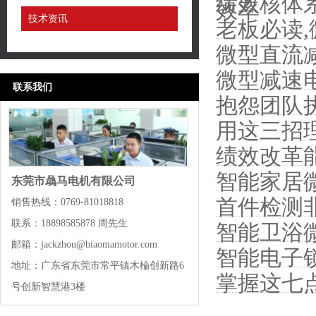
绩效核体
效率
技术资讯
老板必读
微型直流
微型减速
联系我们
抱怨团队
用这三招
绩效改革
智能家居
东莞市骉马电机有限公司
首件检测
销售热线：0769-81018818
联系：18898585878 周先生
智能卫浴
邮箱：jackzhou@biaomamotor.com
智能电子
地址：广东省东莞市常平镇木棆创新路6
掌握这七
号创新智慧港3楼