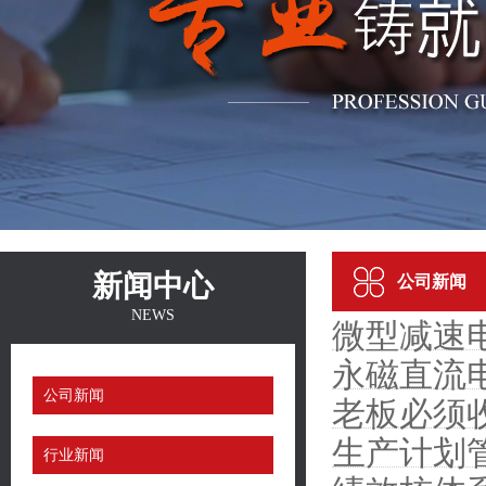
新闻中心
公司新闻
NEWS
微型减速
永磁直流
公司新闻
老板必须
生产计划管
行业新闻