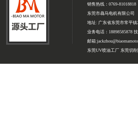
销售热线：0769-81018818
东莞市骉马电机有限公司
地址: 广东省东莞市常平
业务电话：18898585878 技
邮箱:jackzhou@biaomamoto
东莞UV喷油工厂
东莞切削