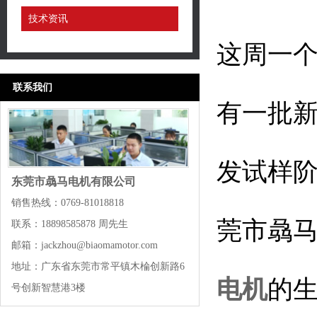
技术资讯
这周一
联系我们
有一批
发试样
东莞市骉马电机有限公司
销售热线：0769-81018818
莞市骉
联系：18898585878 周先生
邮箱：jackzhou@biaomamotor.com
地址：广东省东莞市常平镇木棆创新路6
电机
的
号创新智慧港3楼