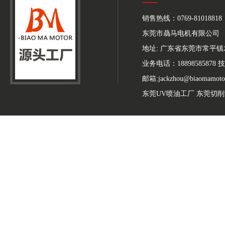
销售热线：0769-81018818
东莞市骉马电机有限公司
地址: 广东省东莞市常平
业务电话：18898585878 技
邮箱:jackzhou@biaomamoto
东莞UV喷油工厂
东莞切削