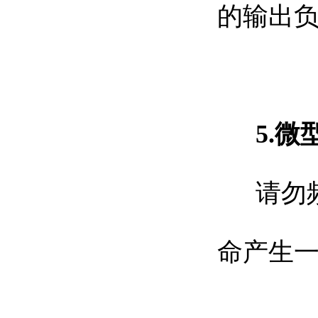
的输出
5.
请勿
命产生