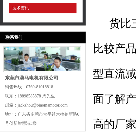
技术资讯
货比三
联系我们
比较产
型直流
东莞市骉马电机有限公司
销售热线：0769-81018818
面了解
联系：18898585878 周先生
邮箱：jackzhou@biaomamotor.com
地址：广东省东莞市常平镇木棆创新路6
高的厂
号创新智慧港3楼