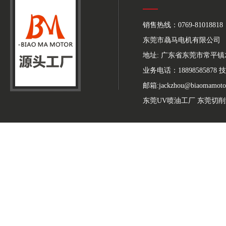
销售热线：0769-81018818
东莞市骉马电机有限公司
地址: 广东省东莞市常平
业务电话：18898585878 技
邮箱:jackzhou@biaomamoto
东莞UV喷油工厂
东莞切削